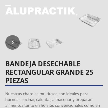
Skip
to
Open
Close
content
mobile
mobile
menu
menu
previous
next
slide
slide
BANDEJA DESECHABLE
RECTANGULAR GRANDE 25
PIEZAS
Nuestras charolas multiusos son ideales para
hornear, cocinar, calentar, almacenar y preparar
alimentos tanto en hornos convencionales como en