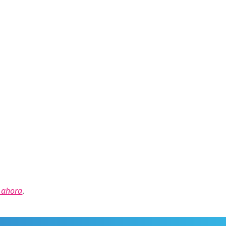
r ahora
.